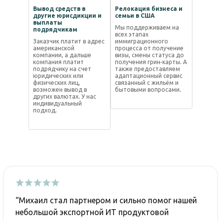
Вывод средств в
Релокация бизнеса и
другие юрисдикции и
семьи в США
выплаты
Мы поддерживаем на
подрядчикам
всех этапах
Заказчик платит в адрес
иммиграционного
американской
процесса от получение
компании, а дальше
визы, смены статуса до
компания платит
получения грин-карты. А
подрядчику на счет
также предоставляем
юридических или
адаптационный сервис
физических лиц,
связанный с жильём и
возможен вывод в
бытовыми вопросами.
других валютах. У нас
индивидуальный
подход.
“Михаил стал партнером и сильно помог нашей
небольшой экспортной ИТ продуктовой