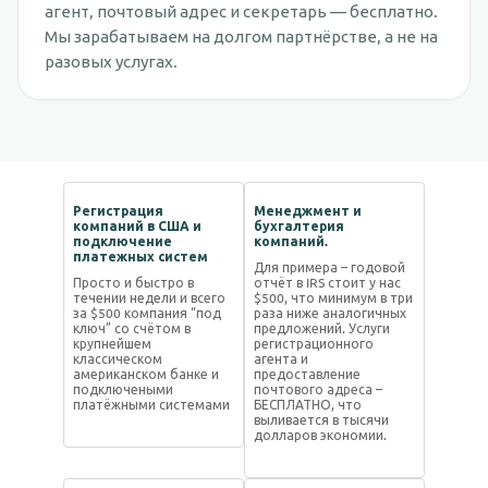
агент, почтовый адрес и секретарь — бесплатно.
Мы зарабатываем на долгом партнёрстве, а не на
разовых услугах.
Регистрация
Менеджмент и
компаний в США и
бухгалтерия
подключение
компаний.
платежных систем
Для примера – годовой
Просто и быстро в
отчёт в IRS стоит у нас
течении недели и всего
$500, что минимум в три
за $500 компания “под
раза ниже аналогичных
ключ” со счётом в
предложений. Услуги
крупнейшем
регистрационного
классическом
агента и
американском банке и
предоставление
подключеными
почтового адреса –
платёжными системами
БЕСПЛАТНО, что
выливается в тысячи
долларов экономии.