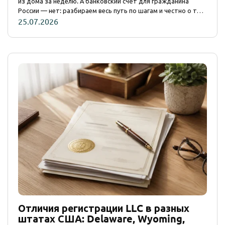
из дома за неделю. А банковский счёт для гражданина
России — нет: разбираем весь путь по шагам и честно о том,
где ломается «удалённость».
25.07.2026
Отличия регистрации LLC в разных
штатах США: Delaware, Wyoming,